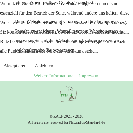
internen Speicher Ihres Geräts gespeichert.
Wir nutzen Cookies auf unserer Website. Einige von ihnen sind
essenziell für den Betrieb der Seite, während andere uns helfen, diese
Diese Website verwendet Cookies, um Ihre bevorzugte
Website und die Nutzererfahrung zu verbessern (Tracking Cookies).
Sprache zu speichern. Wenn Sie unsere Website nutzen
Sie können selbst entscheiden, ob Sie die Cookies zulassen möchten.
und wenn Sie auf die Website zurückkehren, wissen wir,
Bitte beachten Sie, dass bei einer Ablehnung womöglich nicht mehr
welche Sprache Sie bevorzugen.
alle Funktionalitäten der Seite zur Verfügung stehen.
Akzeptieren
Ablehnen
Weitere Informationen
|
Impressum
© ZALF 2021 - 2026
All rights are reserved for Naturplus-Standard.de