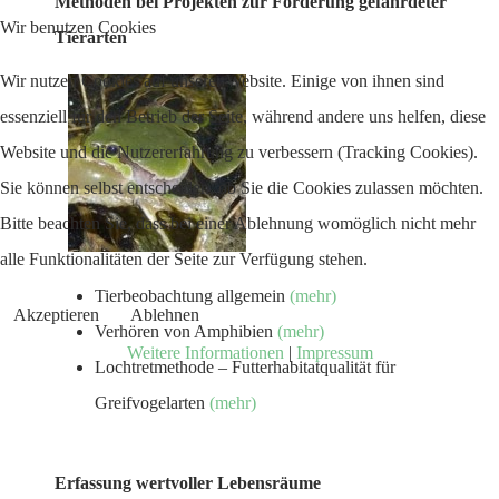
Methoden bei Projekten zur Förderung gefährdeter
Wir benutzen Cookies
Tierarten
Wir nutzen Cookies auf unserer Website. Einige von ihnen sind
essenziell für den Betrieb der Seite, während andere uns helfen, diese
Website und die Nutzererfahrung zu verbessern (Tracking Cookies).
Sie können selbst entscheiden, ob Sie die Cookies zulassen möchten.
Bitte beachten Sie, dass bei einer Ablehnung womöglich nicht mehr
alle Funktionalitäten der Seite zur Verfügung stehen.
Tierbeobachtung allgemein
(mehr)
Akzeptieren
Ablehnen
Verhören von Amphibien
(mehr)
Weitere Informationen
|
Impressum
Lochtretmethode – Futterhabitatqualität für
Greifvogelarten
(mehr)
Erfassung wertvoller Lebensräume